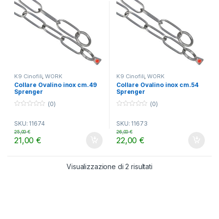
K9 Cinofili
,
WORK
K9 Cinofili
,
WORK
Collare Ovalino inox cm.49
Collare Ovalino inox cm.54
Sprenger
Sprenger
(0)
(0)
0
0
o
o
SKU: 11674
SKU: 11673
u
u
t
t
25,00
€
26,00
€
o
o
21,00
€
22,00
€
f
f
5
5
Visualizzazione di 2 risultati