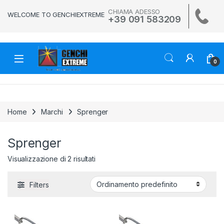
Skip to navigation
Skip to content
CHIAMA ADESSO
WELCOME TO GENCHIEXTREME
+39 091 583209
0
Home
Marchi
Sprenger
Sprenger
Visualizzazione di 2 risultati
Filters