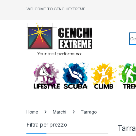
Skip to navigation
Skip to content
WELCOME TO GENCHIEXTREME
Sea
LIFESTYLE
SCUBA
CLIMB
Home
Marchi
Tarrago
Filtra per prezzo
Tarr