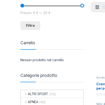
Prezzo:
0 €
—
20 €
Prezzo Min
Prezzo Max
Filtra
Carrello
Nessun prodotto nel carrello.
Categorie prodotto
Acces
Crem
per p
ALTRI SPORT
(312)
0
APNEA
o
(182)
SKU: 
u