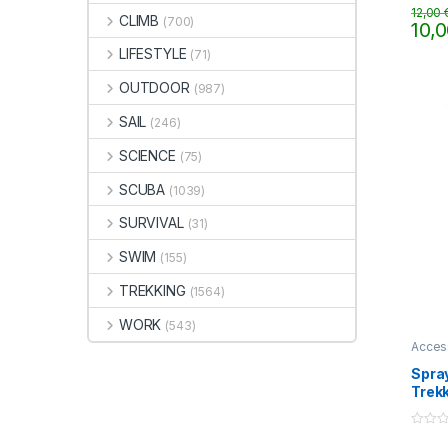
t
12,00
CLIMB
(700)
o
10,
f
5
LIFESTYLE
(71)
OUTDOOR
(987)
SAIL
(246)
SCIENCE
(75)
SCUBA
(1039)
SURVIVAL
(31)
SWIM
(155)
TREKKING
(1564)
WORK
(543)
Acces
Spray
Trekk
0
o