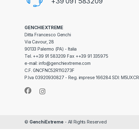
+39 091 583209
GENCHIEXTREME
Ditta Francesco Genchi
Via Cavour, 28
90133 Palermo (PA) - Italia
Tel. ++39 91 583209 Fax ++39 91 335975
e-mail: info@genchiextreme.com
C.F. GNCFNC52R11G273F
P.Iva 03920930827 - Reg. imprese 166284 SDI: M5UXCR
©
GenchiExtreme
- All Rights Reserved