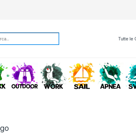
rch for:
TREKKING
OUTDOOR
WORK
SAIL
APNE
ago