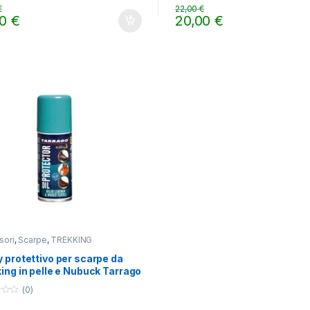
t
€
22,00
€
o
00
€
20,00
€
f
5
sori
,
Scarpe
,
TREKKING
 protettivo per scarpe da
ing in pelle e Nubuck Tarrago
(0)