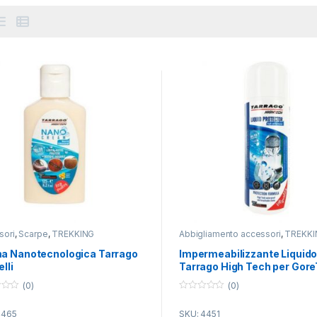
sori
,
Scarpe
,
TREKKING
Abbigliamento accessori
,
TREKKI
a Nanotecnologica Tarrago
Impermeabilizzante Liquid
elli
Tarrago High Tech per Gore
250 ml.
(0)
(0)
0
o
4465
SKU: 4451
u