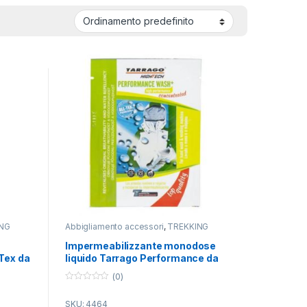
NG
Abbigliamento accessori
,
TREKKING
o
Impermeabilizzante monodose
Tex da
liquido Tarrago Performance da
18 ml.
(0)
0
o
SKU: 4464
u