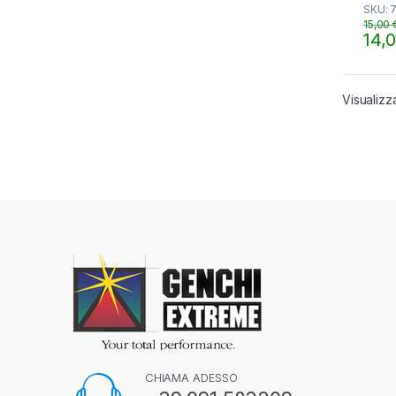
SKU: 
u
t
15,00
o
14,
f
5
Visualizza
CHIAMA ADESSO