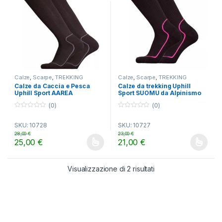
Calze
,
Scarpe
,
TREKKING
Calze
,
Scarpe
,
TREKKING
Calze da Caccia e Pesca
Calze da trekking Uphill
Uphill Sport AAREA
Sport SUOMU da Alpinismo
in lana Merinos
(0)
(0)
0
0
o
o
SKU: 10728
SKU: 10727
u
u
t
t
28,00
€
23,00
€
o
o
25,00
€
21,00
€
f
f
Questo prodotto ha più varianti. Le opzioni possono essere scelt
Questo prodotto ha più varianti.
5
5
Visualizzazione di 2 risultati