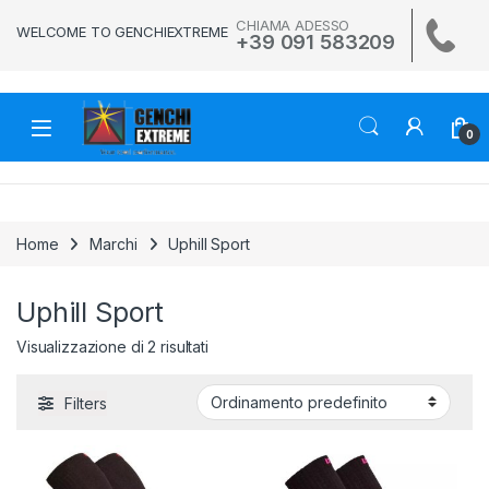
Skip to navigation
Skip to content
CHIAMA ADESSO
WELCOME TO GENCHIEXTREME
+39 091 583209
0
Home
Marchi
Uphill Sport
Uphill Sport
Visualizzazione di 2 risultati
Filters