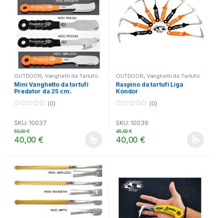
OUTDOOR
,
Vanghetti da Tartufo
OUTDOOR
,
Vanghetti da Tartufo
Mini Vanghetto da tartufi
Raspino da tartufi Liga
Predator da 25 cm.
Kondor
(0)
(0)
0
0
o
o
SKU: 10037
SKU: 10039
u
u
t
t
50,00
€
45,00
€
o
o
40,00
€
40,00
€
f
f
Questo prodotto ha più varianti. Le opzioni possono essere scelt
Questo prodotto ha più varianti.
5
5