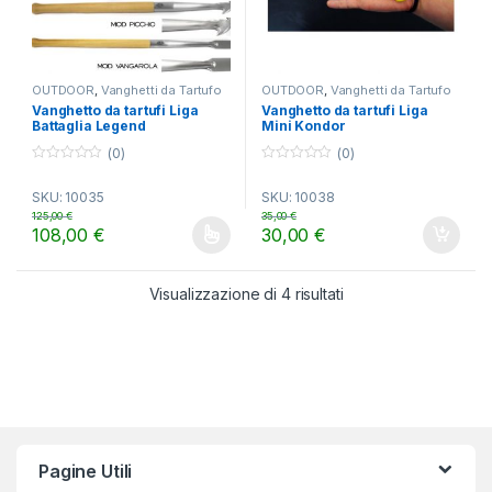
OUTDOOR
,
Vanghetti da Tartufo
OUTDOOR
,
Vanghetti da Tartufo
Vanghetto da tartufi Liga
Vanghetto da tartufi Liga
Battaglia Legend
Mini Kondor
(0)
(0)
0
0
o
o
SKU: 10035
SKU: 10038
u
u
t
t
125,00
€
35,00
€
o
o
108,00
€
30,00
€
f
f
Questo prodotto ha più varianti. Le opzioni possono essere scelt
5
5
Visualizzazione di 4 risultati
Pagine Utili