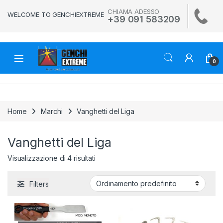
Skip to navigation
Skip to content
CHIAMA ADESSO
WELCOME TO GENCHIEXTREME
+39 091 583209
0
Home
Marchi
Vanghetti del Liga
Vanghetti del Liga
Visualizzazione di 4 risultati
Filters